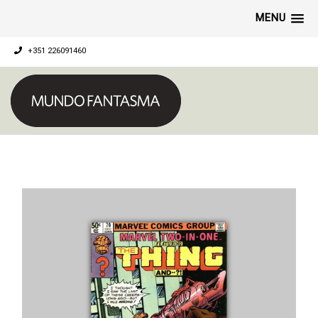
MENU
+351 226091460