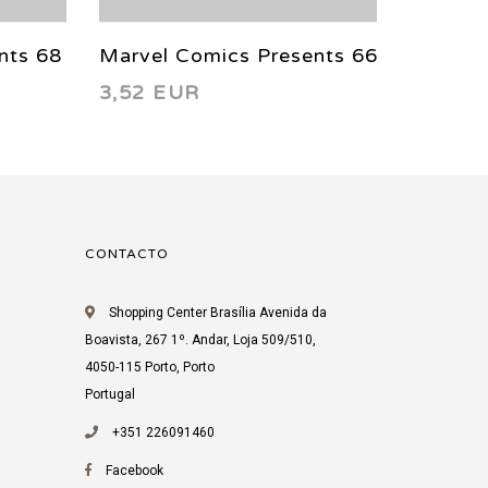
nts 68
Marvel Comics Presents 66
Marvel
3,52 EUR
3,13 
1990
1990
CONTACTO
Shopping Center Brasília Avenida da
Boavista, 267 1º. Andar, Loja 509/510,
4050-115 Porto, Porto
Portugal
+351 226091460
Facebook