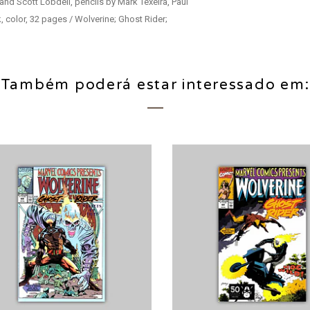
nd Scott Lobdell, pencils by Mark Texeira, Paul
color, 32 pages / Wolverine; Ghost Rider;
Também poderá estar interessado em: