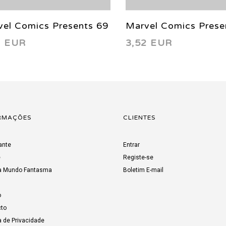
el Comics Presents 69
Marvel Comics Prese
2 EUR
3,52 EUR
1
1991
RMAÇÕES
CLIENTES
ante
Entrar
e
Registe-se
a Mundo Fantasma
Boletim E-mail
o
to
a de Privacidade