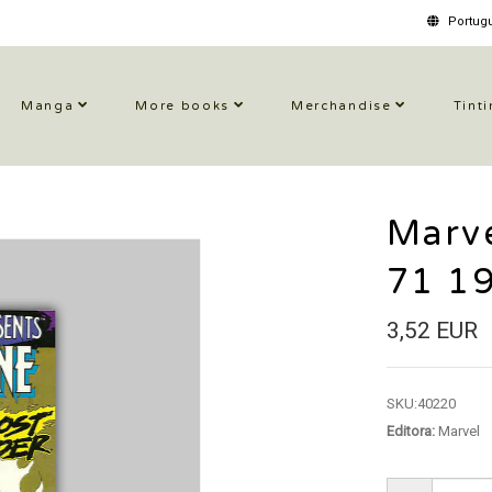
Portugu
Manga
More books
Merchandise
Tinti
Marve
71 1
3,52 EUR
SKU:
40220
Editora:
Marvel