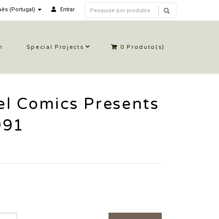
ês (Portugal)
Entrar
n
Special Projects
0
Produto(s)
l Comics Presents
991