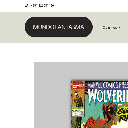
+351 226091460
Comics