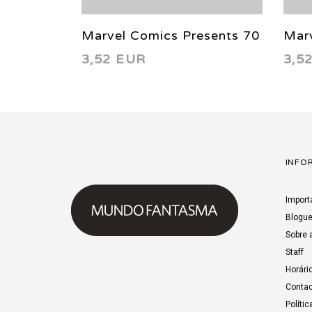
Marvel Comics Presents 70
Marv
3,52 EUR
3,5
1991
199
INFO
Import
Blogu
Sobre 
Staff
Horári
Contac
Polític