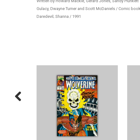
Written by Howard Mackie, Gerard Jones, Sandy Plunkett a
Gulacy, Dwayne Turner and Scott McDaniels / Comic book, 
Daredevil; Shanna / 1991