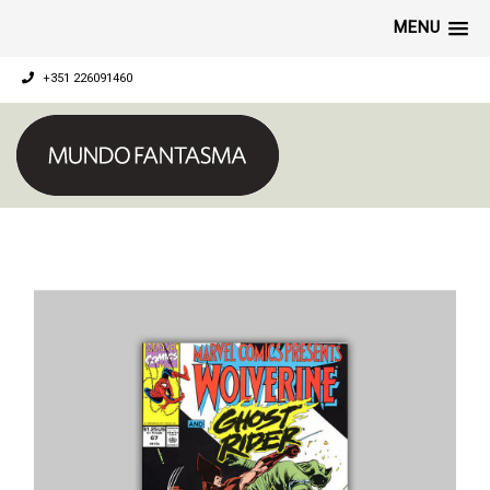
MENU
+351 226091460