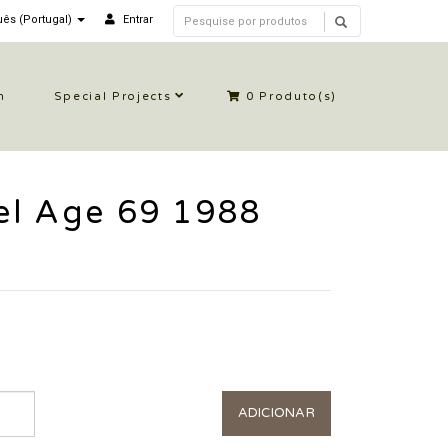
ês (Portugal)
Entrar
n
Special Projects
0
Produto(s)
el Age 69 1988