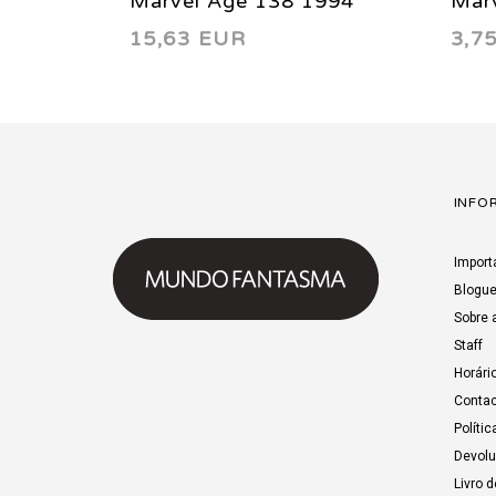
Marvel Age 138 1994
Mar
15,63 EUR
3,7
INFO
Import
Blogu
Sobre 
Staff
Horári
Contac
Polític
Devol
Livro 