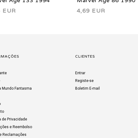
vel Age 133 1994
Marvel Age 86 1990
5 EUR
4,69 EUR
RMAÇÕES
CLIENTES
ante
Entrar
e
Registe-se
a Mundo Fantasma
Boletim E-mail
o
to
a de Privacidade
uções e Reembolso
de Reclamações