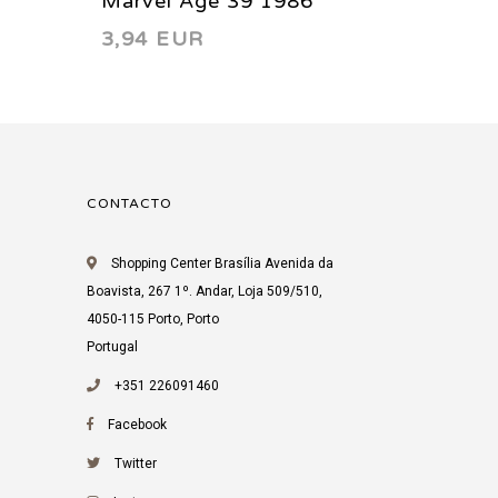
Marvel Age 39 1986
Marvel
3,94 EUR
3,75 
CONTACTO
Shopping Center Brasília Avenida da
Boavista, 267 1º. Andar, Loja 509/510,
4050-115 Porto, Porto
Portugal
+351 226091460
Facebook
Twitter