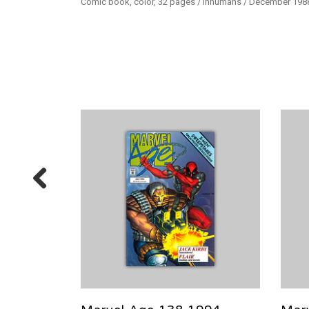
Comic book, color, 32 pages / Inhumans / December 198