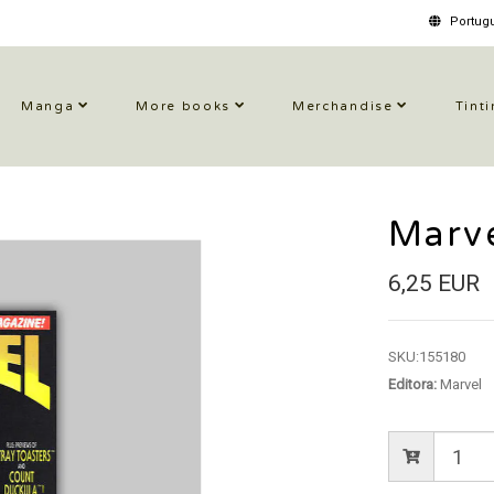
Portugu
Manga
More books
Merchandise
Tinti
Marv
6,25 EUR
SKU:
155180
Editora:
Marvel