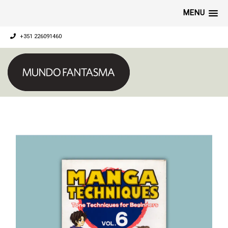
MENU
+351 226091460