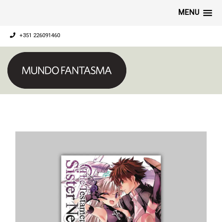
MENU
+351 226091460