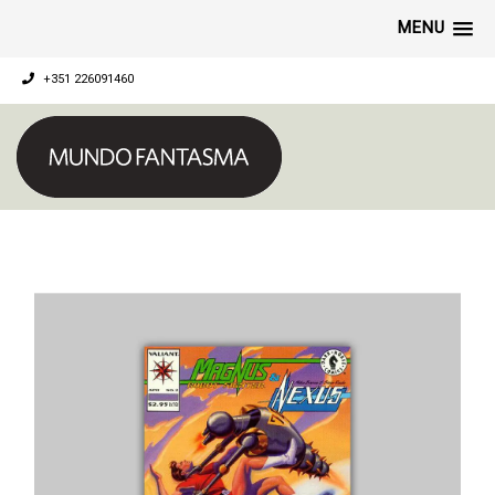
MENU
+351 226091460