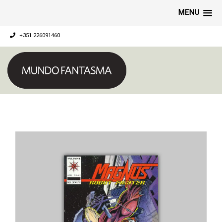
MENU
+351 226091460