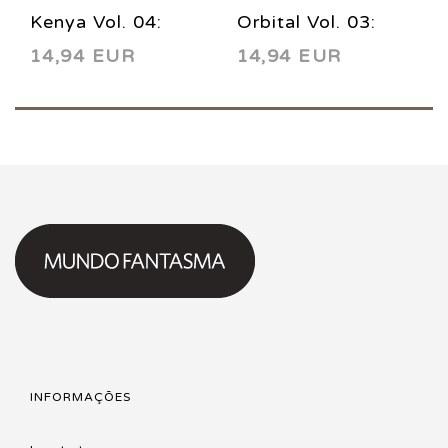
Kenya Vol. 04:
Orbital Vol. 03:
14,94 EUR
14,94 EUR
Interventions 2015
Nomads 2013
INFORMAÇÕES