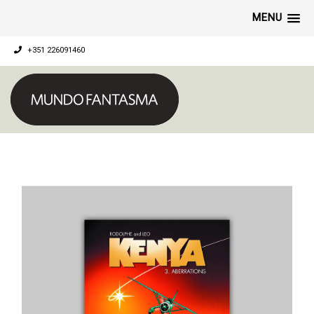
MENU
+351 226091460