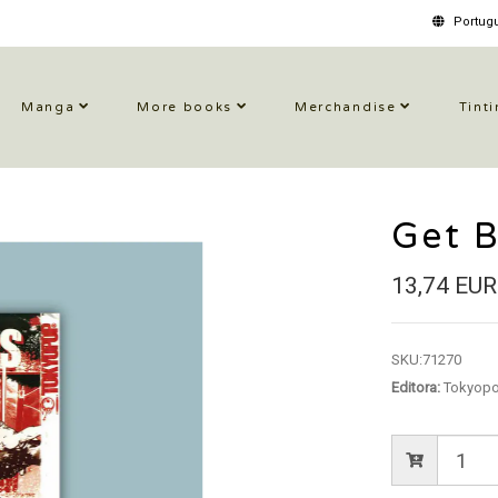
Portugu
Manga
More books
Merchandise
Tinti
Get B
13,74 EUR
SKU:
71270
Editora:
Tokyop