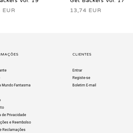
Get Backers Vol. 09
Get Backers Vol
13,74 EUR
13,74 EUR
RMAÇÕES
CLIENTES
ante
Entrar
e
Registe-se
a Mundo Fantasma
Boletim E-mail
o
to
a de Privacidade
uções e Reembolso
de Reclamações