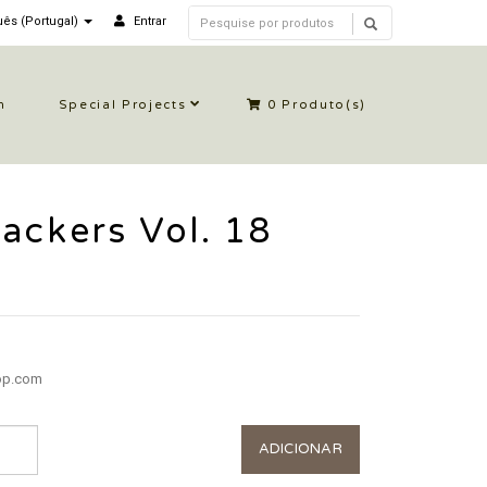
ês (Portugal)
Entrar
n
Special Projects
0
Produto(s)
ackers Vol. 18
op.com