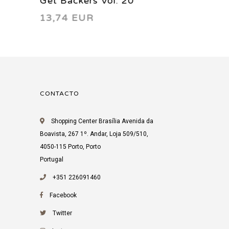
. 08
Get Backers: Infinity
B
13,74 EUR
9
Fortress Vol. 02 2008
CONTACTO
Shopping Center Brasília Avenida da
Boavista, 267 1º. Andar, Loja 509/510,
4050-115 Porto, Porto
Portugal
+351 226091460
Facebook
Twitter