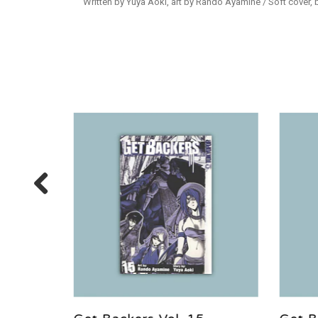
Written by Yuya Aoki, art by Rando Ayamine / Soft cover,