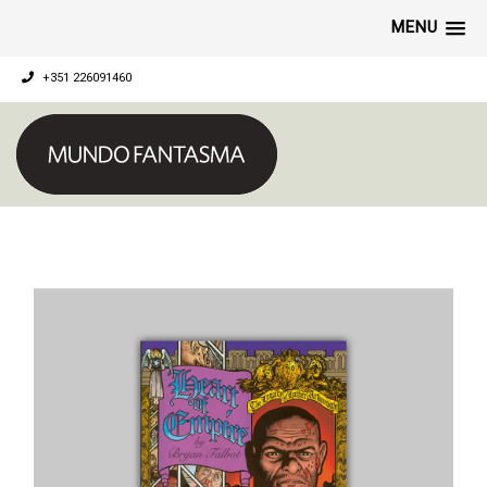
MENU
+351 226091460