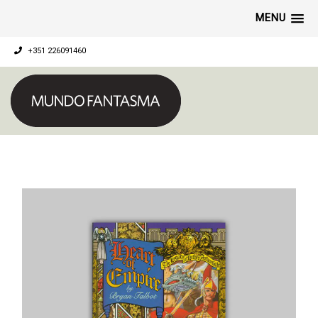
MENU
+351 226091460