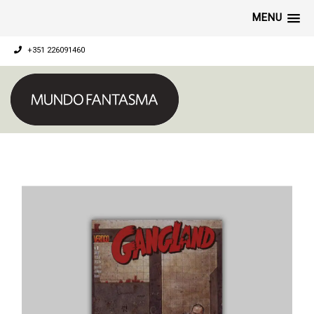
MENU
+351 226091460