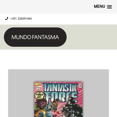
MENU
+351 226091460