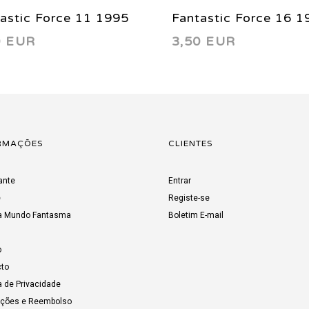
astic Force 11 1995
Fantastic Force 16 1
0 EUR
3,50 EUR
RMAÇÕES
CLIENTES
ante
Entrar
e
Registe-se
a Mundo Fantasma
Boletim E-mail
o
to
a de Privacidade
uções e Reembolso