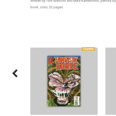
Written by Tom Brevoort and Mike Kanterovich, pencils by
book, color, 32 pages
Esgotado