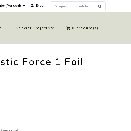
ês (Portugal)
Entrar
n
Special Projects
0
Produto(s)
stic Force 1 Foil
: Sem stock