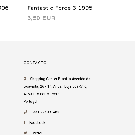
996
Fantastic Force 3 1995
Fantas
3,50 EUR
3,85 
CONTACTO
Shopping Center Brasília Avenida da
Boavista, 267 1º. Andar, Loja 509/510,
4050-115 Porto, Porto
Portugal
+351 226091460
Facebook
Twitter