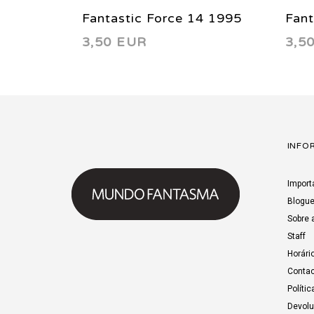
Fantastic Force 14 1995
Fant
3,50 EUR
3,5
INFO
Import
Blogu
Sobre 
Staff
Horári
Contac
Polític
Devol