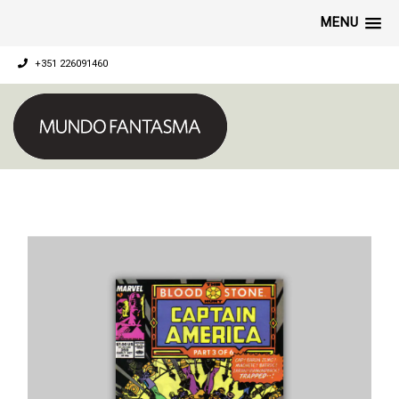
MENU
+351 226091460