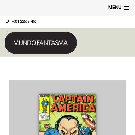
MENU
+351 226091460