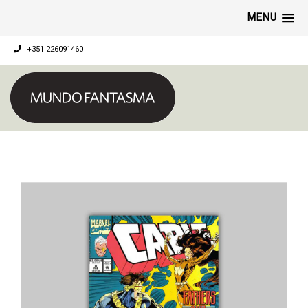
MENU
+351 226091460