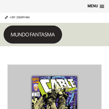
MENU
+351 226091460