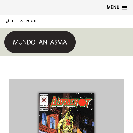
MENU
+351 226091460