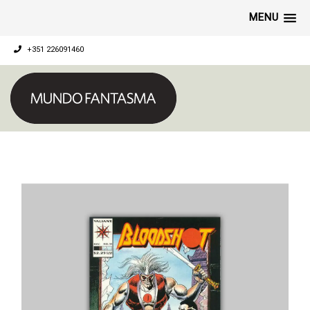
MENU
+351 226091460