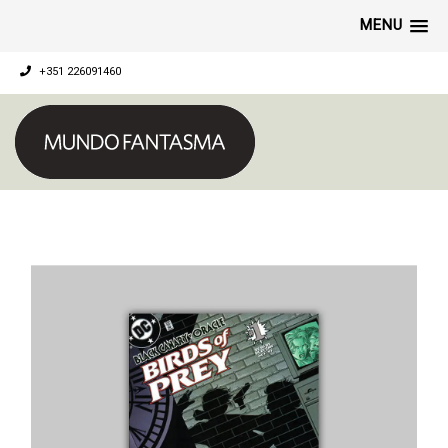
MENU
+351 226091460