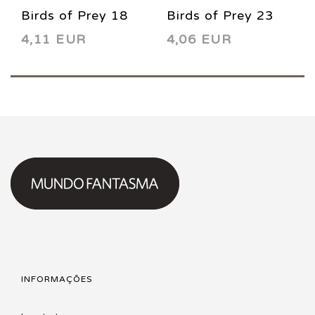
Birds of Prey 18
Birds of Prey 23
4,11 EUR
4,06 EUR
2000
2000
INFORMAÇÕES