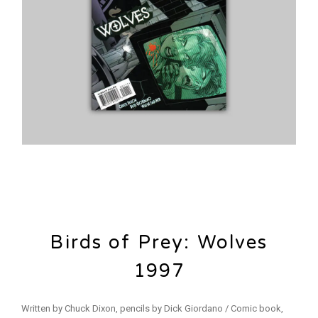
Birds of Prey: Wolves
1997
Written by Chuck Dixon, pencils by Dick Giordano / Comic book,