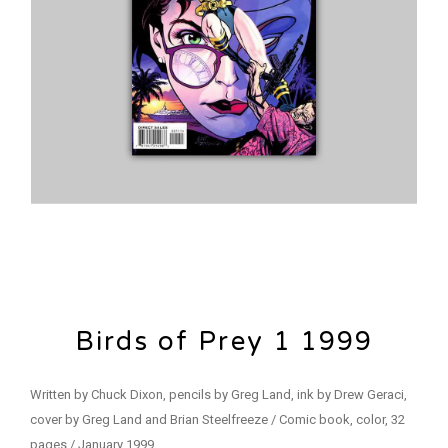
Birds of Prey 1 1999
Written by Chuck Dixon, pencils by Greg Land, ink by Drew Geraci,
cover by Greg Land and Brian Steelfreeze / Comic book, color, 32
pages / January 1999