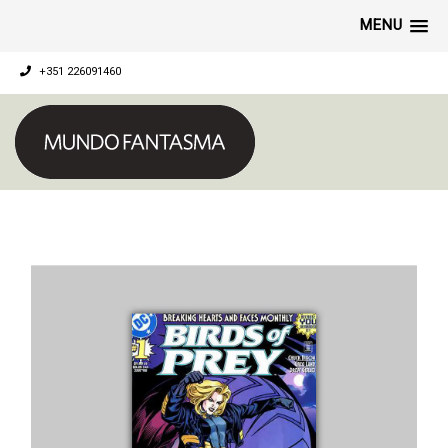
MENU
+351 226091460