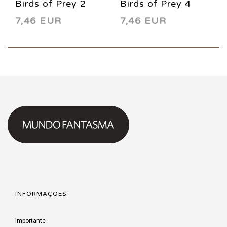
Birds of Prey 2
Birds of Prey 4
7,46 EUR
7,46 EUR
1999
1999
INFORMAÇÕES
Importante