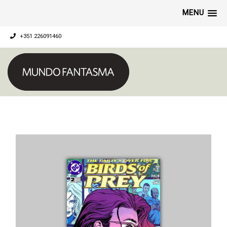
MENU
+351 226091460