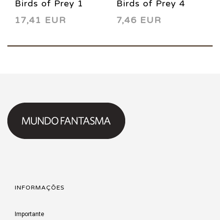
Birds of Prey 1
Birds of Prey 4
17,41 EUR
7,46 EUR
1999
1999
INFORMAÇÕES
Importante