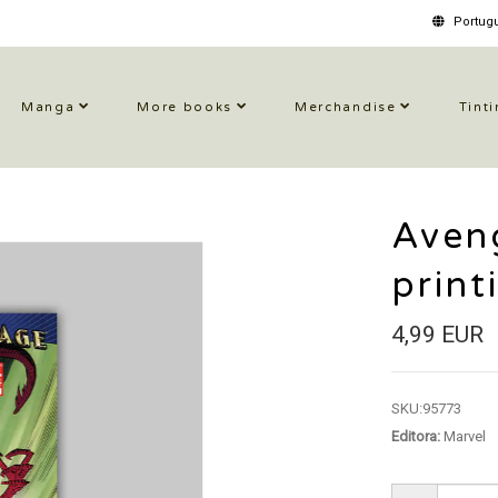
Portugu
Manga
More books
Merchandise
Tinti
Aveng
print
4,99 EUR
SKU:
95773
Editora:
Marvel