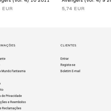
gers (Vol. 4) 10 2011
Avengers (Vol. 4) 9 
4 EUR
5,74 EUR
RMAÇÕES
CLIENTES
ante
Entrar
e
Registe-se
a Mundo Fantasma
Boletim E-mail
o
to
a de Privacidade
uções e Reembolso
de Reclamações