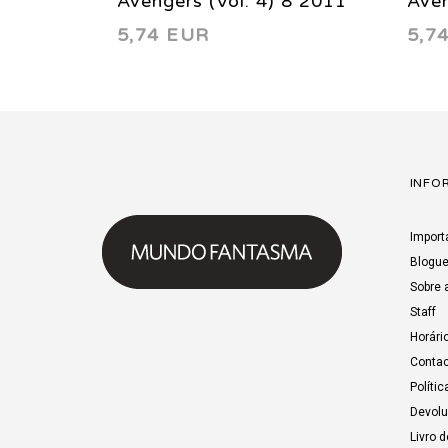
Avengers (Vol. 4) 8 2011
Aven
5,74 EUR
5,7
INFO
Import
Blogu
Sobre 
Staff
Horári
Contac
Polític
Devol
Livro 