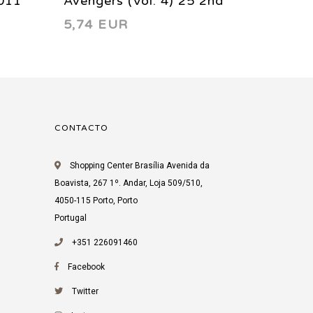
2011
Avengers (Vol. 4) 25 2nd
Avenge
5,74 EUR
5,29 
printing 2012
CONTACTO
Shopping Center Brasília Avenida da
Boavista, 267 1º. Andar, Loja 509/510,
4050-115 Porto, Porto
Portugal
+351 226091460
Facebook
Twitter