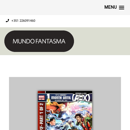
MENU
+351 226091460