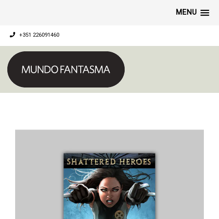
MENU
+351 226091460