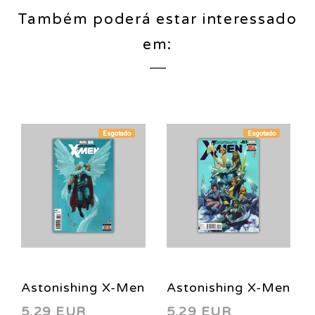
Também poderá estar interessado
em:
Esgotado
Esgotado
Astonishing X-Men
Astonishing X-Men
5,29 EUR
5,29 EUR
65 2013
63 2013