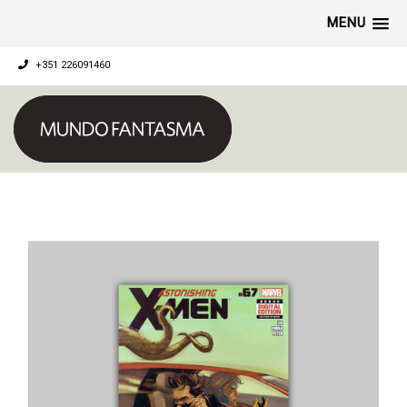
MENU
+351 226091460