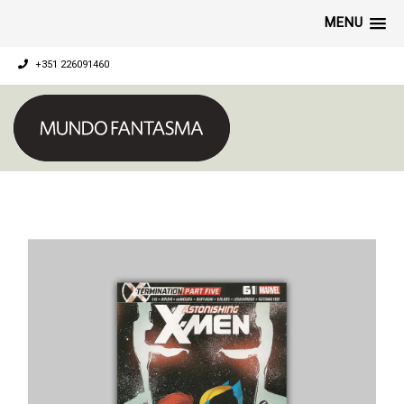
MENU
+351 226091460