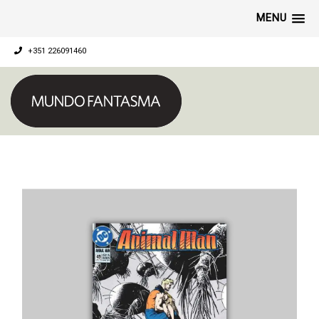
MENU
+351 226091460