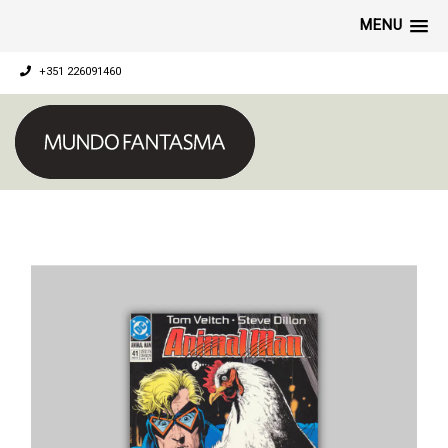
MENU
+351 226091460