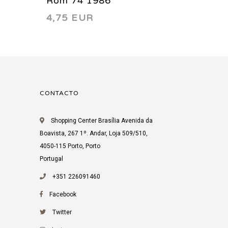
Rom 74 1986
Rom 6
4,75 EUR
3,75 
CONTACTO
Shopping Center Brasília Avenida da
Boavista, 267 1º. Andar, Loja 509/510,
4050-115 Porto, Porto
Portugal
+351 226091460
Facebook
Twitter