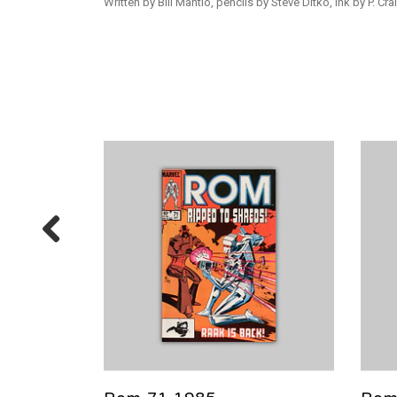
Written by Bill Mantlo, pencils by Steve Ditko, ink by P. C