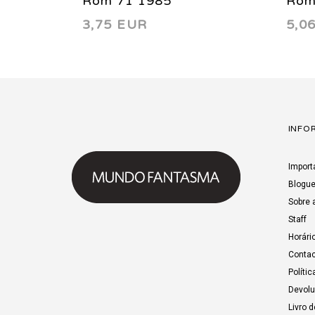
Rom 71 1985
Rom
3,75 EUR
5,0
INFO
Import
Blogu
Sobre 
Staff
Horári
Contac
Polític
Devol
Livro 