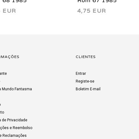
 68 1985
Rom 67 1985
6 EUR
4,75 EUR
RMAÇÕES
CLIENTES
ante
Entrar
e
Registe-se
a Mundo Fantasma
Boletim E-mail
o
to
a de Privacidade
uções e Reembolso
de Reclamações