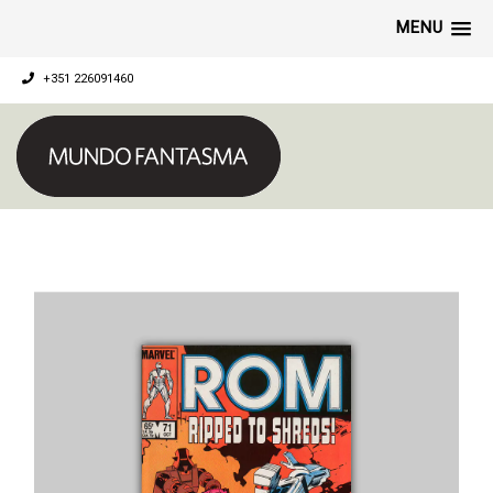
MENU
+351 226091460