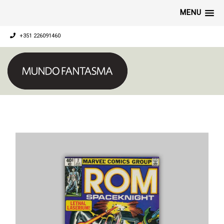
MENU
+351 226091460