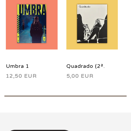
Umbra 1
Quadrado (2ª.
M
12,50 EUR
5,00 EUR
1
Série) 3 1996