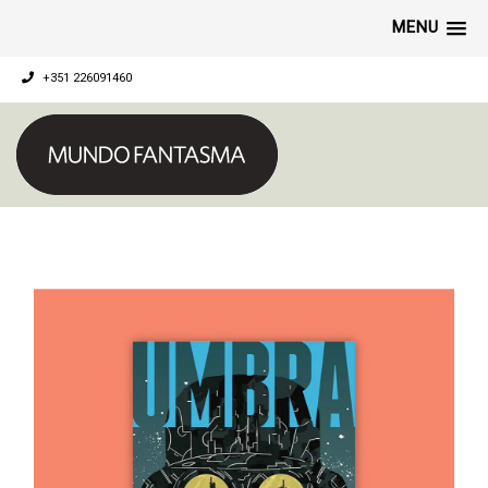
MENU
+351 226091460