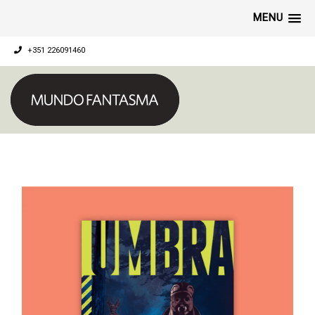
MENU
+351 226091460