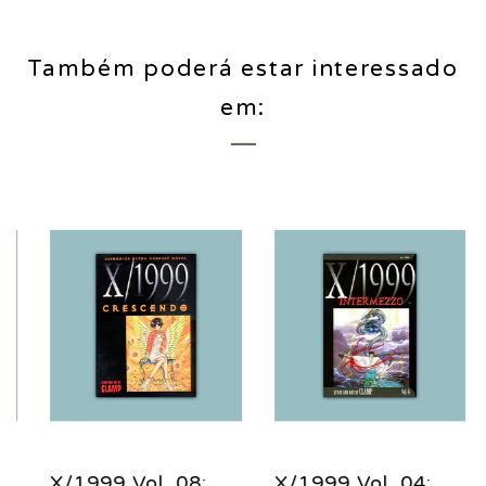
Também poderá estar interessado
em:
X/1999 Vol. 08:
X/1999 Vol. 04:
X