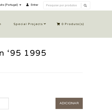
ês (Portugal)
Entrar
n
Special Projects
0
Produto(s)
n ‘95 1995