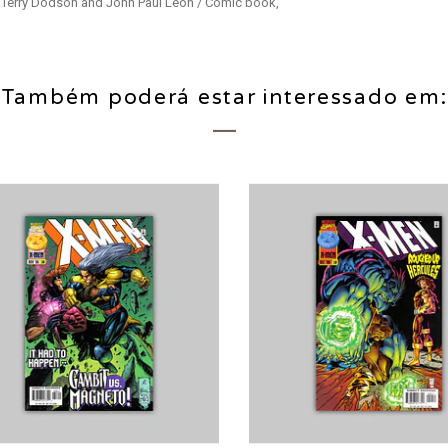
y Terry Dodson and John Paul Leon / Comic book,
Também poderá estar interessado em: