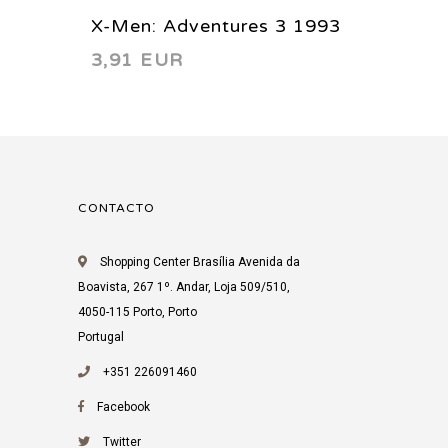
X-Men: Adventures 3 1993
X-Men 
3,91 EUR
3,91 
CONTACTO
Shopping Center Brasília Avenida da
Boavista, 267 1º. Andar, Loja 509/510,
4050-115 Porto, Porto
Portugal
+351 226091460
Facebook
Twitter