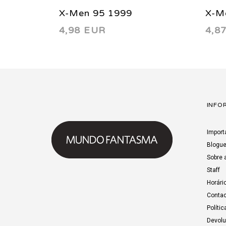
X-Men 95 1999
X-M
4,98 EUR
4,8
INFO
Import
Blogu
Sobre 
Staff
Horári
Contac
Polític
Devol