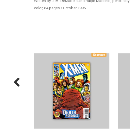
Written by J. M. DeMatteis and Ralph Macchio, pencils b
color, 64 pages / October 1995
Esgotado