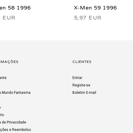
en 58 1996
X-Men 59 1996
7 EUR
5,97 EUR
RMAÇÕES
CLIENTES
ante
Entrar
e
Registe-se
a Mundo Fantasma
Boletim E-mail
o
to
a de Privacidade
uções e Reembolso