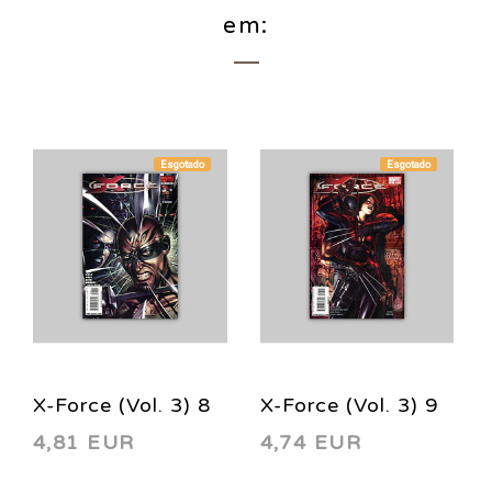
em:
Esgotado
Esgotado
X-Force (Vol. 3) 8
X-Force (Vol. 3) 9
4,81 EUR
4,74 EUR
2008
2009