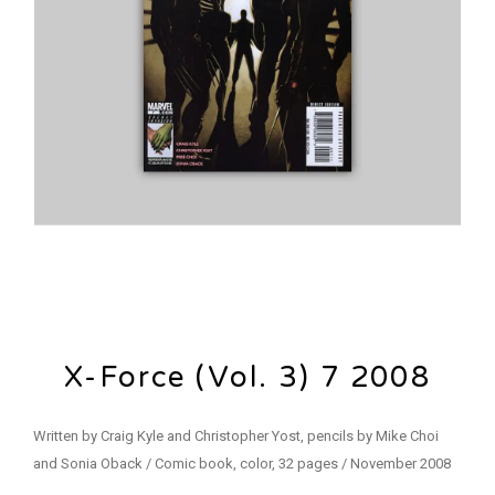
X-Force (Vol. 3) 7 2008
Written by Craig Kyle and Christopher Yost, pencils by Mike Choi
and Sonia Oback / Comic book, color, 32 pages / November 2008