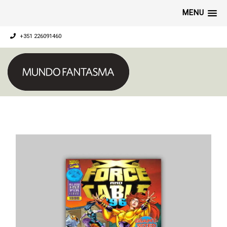
MENU
+351 226091460