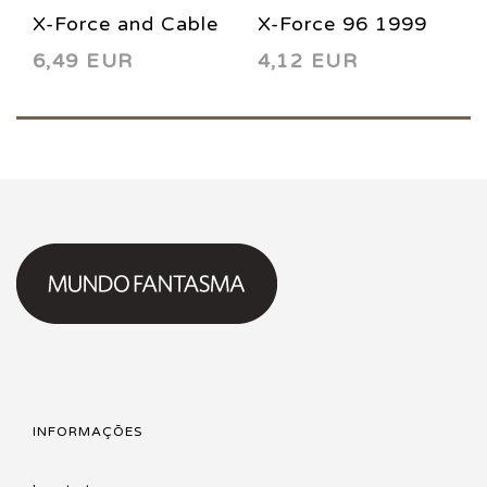
X-Force and Cable
X-Force 96 1999
6,49 EUR
4,12 EUR
‘97 1997
INFORMAÇÕES