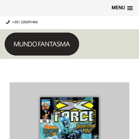
MENU
+351 226091460