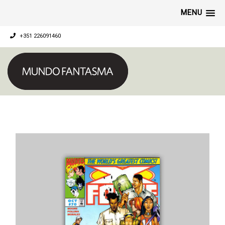
MENU
+351 226091460