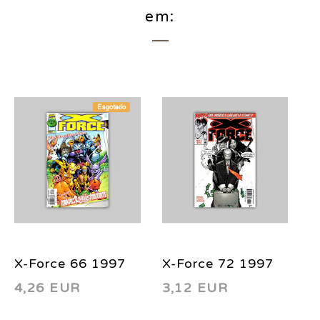
em:
Esgotado
X-Force 66 1997
X-Force 72 1997
X
4,26 EUR
3,12 EUR
3