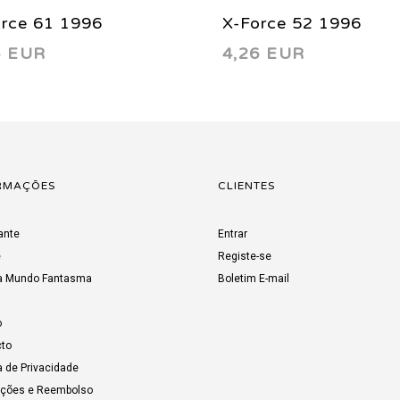
orce 61 1996
X-Force 52 1996
6 EUR
4,26 EUR
RMAÇÕES
CLIENTES
ante
Entrar
e
Registe-se
a Mundo Fantasma
Boletim E-mail
o
to
a de Privacidade
uções e Reembolso