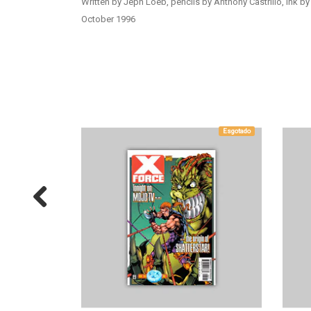
Written by Jeph Loeb, pencils by Anthony Castrillo, ink b
October 1996
Esgotado