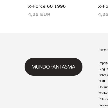
X-Force 60 1996
X-F
4,26 EUR
4,2
INFO
Import
Blogu
Sobre 
Staff
Horári
Contac
Polític
Devol