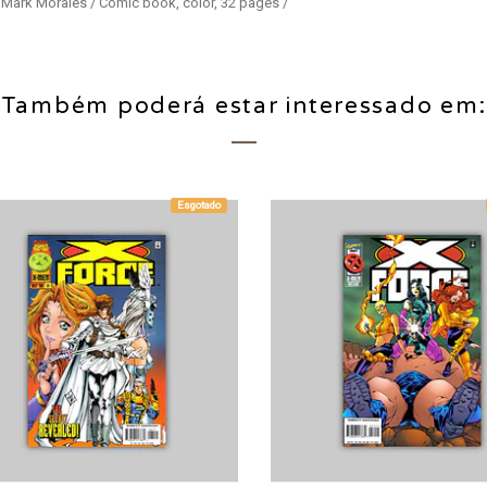
y Mark Morales / Comic book, color, 32 pages /
Também poderá estar interessado em:
Esgotado