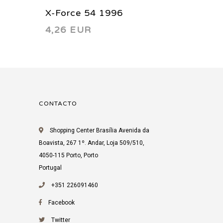
X-Force 54 1996
X-Forc
4,26 EUR
4,26 
CONTACTO
Shopping Center Brasília Avenida da
Boavista, 267 1º. Andar, Loja 509/510,
4050-115 Porto, Porto
Portugal
+351 226091460
Facebook
Twitter