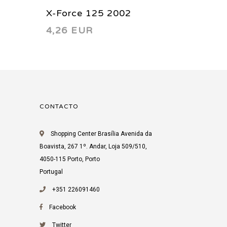
X-Force 125 2002
X-Force
4,26 EUR
50,00
CONTACTO
Shopping Center Brasília Avenida da
Boavista, 267 1º. Andar, Loja 509/510,
4050-115 Porto, Porto
Portugal
+351 226091460
Facebook
Twitter