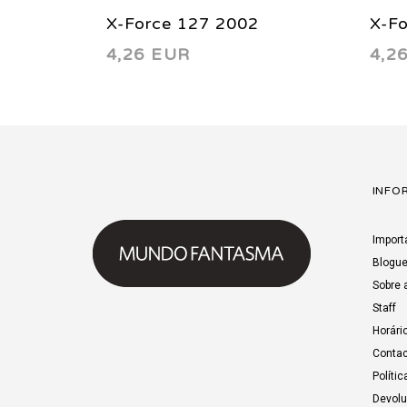
X-Force 127 2002
X-F
4,26 EUR
4,2
INFO
Import
Blogu
Sobre 
Staff
Horári
Contac
Polític
Devol