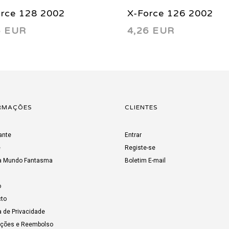
orce 128 2002
X-Force 126 2002
6 EUR
4,26 EUR
RMAÇÕES
CLIENTES
ante
Entrar
e
Registe-se
a Mundo Fantasma
Boletim E-mail
o
to
a de Privacidade
uções e Reembolso