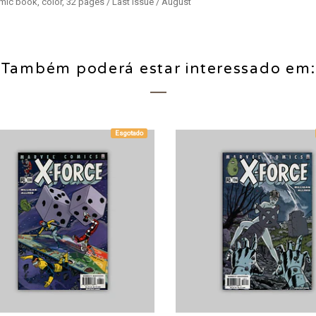
mic book, color, 32 pages / Last issue / August
Também poderá estar interessado em:
Esgotado