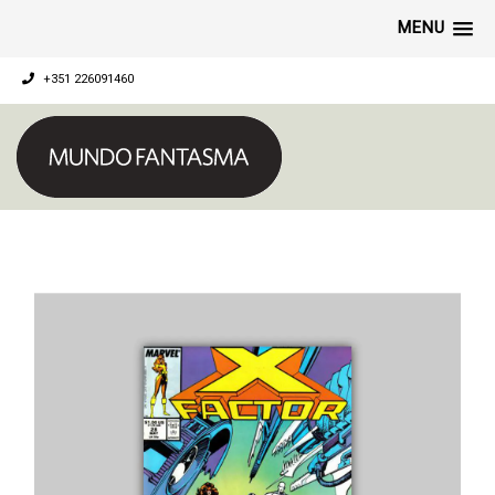
MENU
+351 226091460