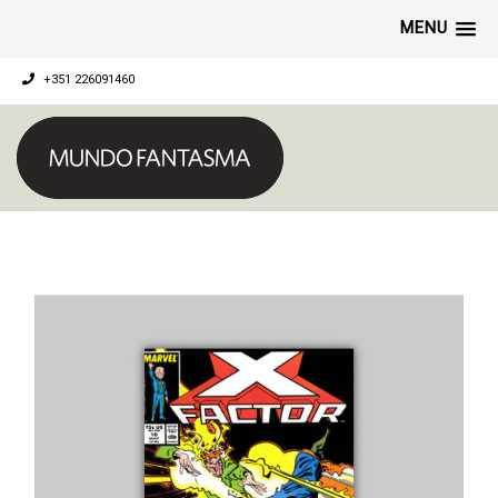
MENU
+351 226091460