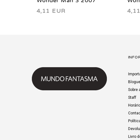
Wonder Man 3 2007
Won
4,11 EUR
4,1
INFO
Import
Blogu
Sobre 
Staff
Horári
Contac
Polític
Devol
Livro 