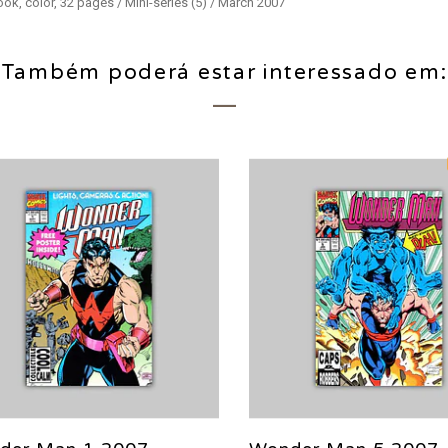
ok, color, 32 pages / Mini-series (5) / March 2007
Também poderá estar interessado em: