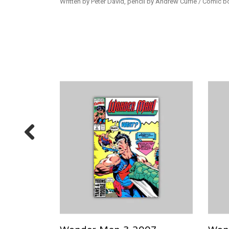
Written by Peter David, pencil by Andrew Currie / Comic bo