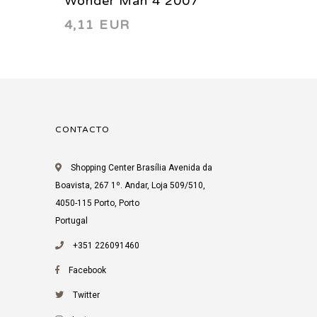
Wonder Man 4 2007
Wonder
4,11 EUR
20,56
limited
CONTACTO
Shopping Center Brasília Avenida da
Boavista, 267 1º. Andar, Loja 509/510,
4050-115 Porto, Porto
Portugal
+351 226091460
Facebook
Twitter