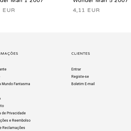
der Man 1 2007
Wonder Man 5 2007
1 EUR
4,11 EUR
RMAÇÕES
CLIENTES
ante
Entrar
e
Registe-se
a Mundo Fantasma
Boletim E-mail
o
to
a de Privacidade
uções e Reembolso
de Reclamações