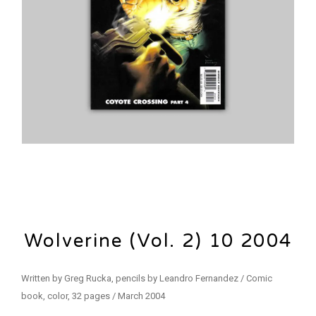
Wolverine (Vol. 2) 10 2004
Written by Greg Rucka, pencils by Leandro Fernandez / Comic
book, color, 32 pages / March 2004