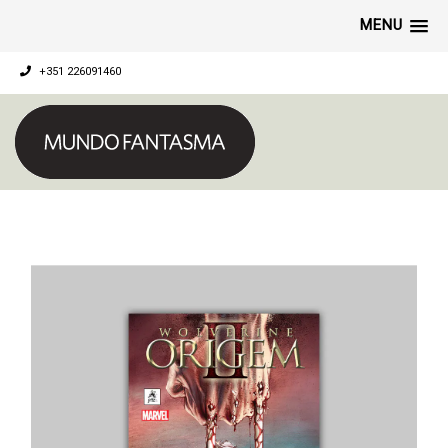
MENU
+351 226091460