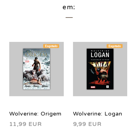
em:
Esgotado
Esgotado
Wolverine: Origem
Wolverine: Logan
11,99 EUR
9,99 EUR
HC
HC 2016