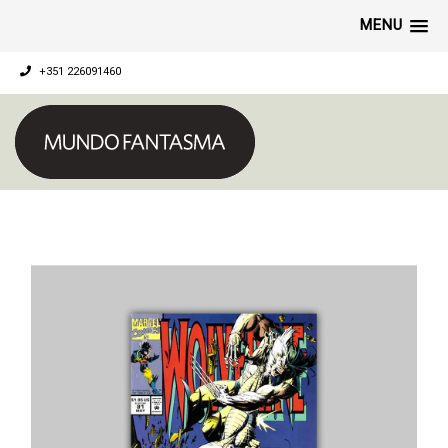
MENU
+351 226091460