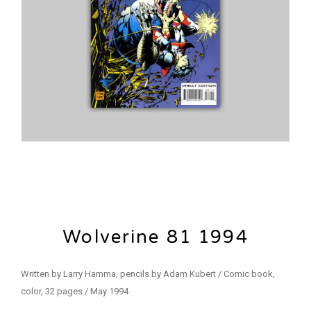
Wolverine 81 1994
Written by Larry Hamma, pencils by Adam Kubert / Comic book,
color, 32 pages / May 1994